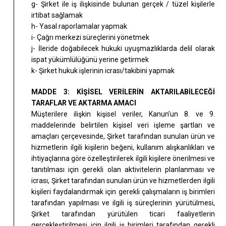
g- Şirket ile iş ilişkisinde bulunan gerçek / tüzel kişilerle
irtibat sağlamak
h- Yasal raporlamalar yapmak
i- Çağrı merkezi süreçlerini yönetmek
j- İleride doğabilecek hukuki uyuşmazlıklarda delil olarak
ispat yükümlülüğünü yerine getirmek
k- Şirket hukuk işlerinin icrası/takibini yapmak
MADDE 3: KİŞİSEL VERİLERİN AKTARILABİLECEĞİ
TARAFLAR VE AKTARMA AMACI
Müşterilere ilişkin kişisel veriler, Kanun’un 8. ve 9.
maddelerinde belirtilen kişisel veri işleme şartları ve
amaçları çerçevesinde, Şirket tarafından sunulan ürün ve
hizmetlerin ilgili kişilerin beğeni, kullanım alışkanlıkları ve
ihtiyaçlarına göre özelleştirilerek ilgili kişilere önerilmesi ve
tanıtılması için gerekli olan aktivitelerin planlanması ve
icrası, Şirket tarafından sunulan ürün ve hizmetlerden ilgili
kişileri faydalandırmak için gerekli çalışmaların iş birimleri
tarafından yapılması ve ilgili iş süreçlerinin yürütülmesi,
Şirket tarafından yürütülen ticari faaliyetlerin
gerçekleştirilmesi için ilgili iş birimleri tarafından gerekli