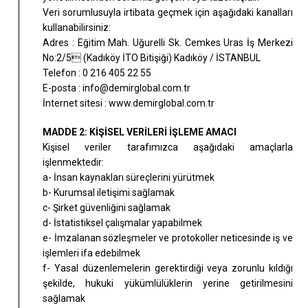
Veri sorumlusuyla irtibata geçmek için aşağıdaki kanalları
kullanabilirsiniz:
Adres : Eğitim Mah. Uğurelli Sk. Cemkes Uras İş Merkezi
No:2/5 (Kadıköy İTO Bitişiği) Kadıköy / İSTANBUL
Telefon : 0 216 405 22 55
E-posta : info@demirglobal.com.tr
İnternet sitesi : www.demirglobal.com.tr
MADDE 2: KİŞİSEL VERİLERİ İŞLEME AMACI
Kişisel veriler tarafımızca aşağıdaki amaçlarla
işlenmektedir:
a- İnsan kaynakları süreçlerini yürütmek
b- Kurumsal iletişimi sağlamak
c- Şirket güvenliğini sağlamak
d- İstatistiksel çalışmalar yapabilmek
e- İmzalanan sözleşmeler ve protokoller neticesinde iş ve
işlemleri ifa edebilmek
f- Yasal düzenlemelerin gerektirdiği veya zorunlu kıldığı
şekilde, hukuki yükümlülüklerin yerine getirilmesini
sağlamak