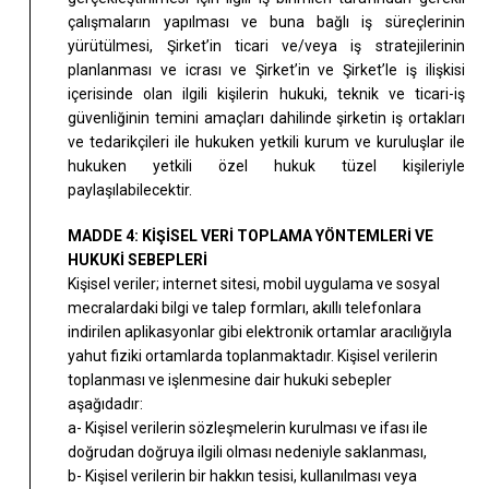
çalışmaların yapılması ve buna bağlı iş süreçlerinin
yürütülmesi, Şirket’in ticari ve/veya iş stratejilerinin
planlanması ve icrası ve Şirket’in ve Şirket’le iş ilişkisi
içerisinde olan ilgili kişilerin hukuki, teknik ve ticari-iş
güvenliğinin temini amaçları dahilinde şirketin iş ortakları
ve tedarikçileri ile hukuken yetkili kurum ve kuruluşlar ile
hukuken yetkili özel hukuk tüzel kişileriyle
paylaşılabilecektir.
MADDE 4: KİŞİSEL VERİ TOPLAMA YÖNTEMLERİ VE
HUKUKİ SEBEPLERİ
Kişisel veriler; internet sitesi, mobil uygulama ve sosyal
mecralardaki bilgi ve talep formları, akıllı telefonlara
indirilen aplikasyonlar gibi elektronik ortamlar aracılığıyla
yahut fiziki ortamlarda toplanmaktadır. Kişisel verilerin
toplanması ve işlenmesine dair hukuki sebepler
aşağıdadır:
a- Kişisel verilerin sözleşmelerin kurulması ve ifası ile
doğrudan doğruya ilgili olması nedeniyle saklanması,
b- Kişisel verilerin bir hakkın tesisi, kullanılması veya