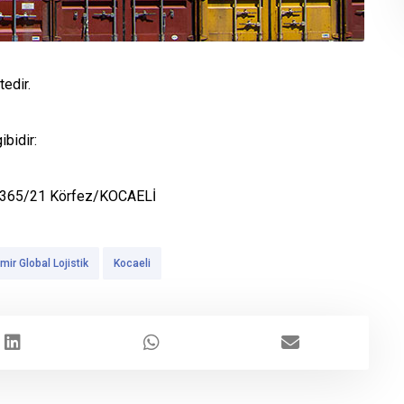
edir.
ibidir:
No:365/21 Körfez/KOCAELİ
ir Global Lojistik
Kocaeli