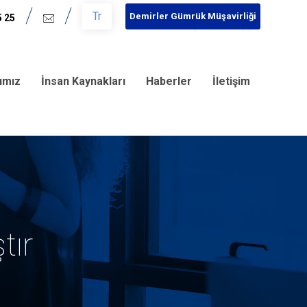
Tr
Demirler Gümrük Müşavirliği
5 25
rımız
İnsan Kaynakları
Haberler
İletişim
tır