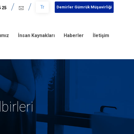
Tr
Demirler Gümrük Müşavirliği
5 25
rımız
İnsan Kaynakları
Haberler
İletişim
irleri