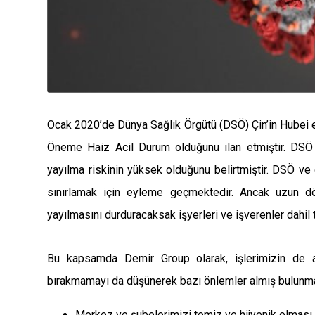
Ocak 2020’de Dünya Sağlık Örgütü (DSÖ) Çin’in Hubei ey
Öneme Haiz Acil Durum olduğunu ilan etmiştir. DSÖ 
yayılma riskinin yüksek olduğunu belirtmiştir. DSÖ ve 
sınırlamak için eyleme geçmektedir. Ancak uzun dö
yayılmasını durduracaksak işyerleri ve işverenler dahil 
Bu kapsamda Demir Group olarak, işlerimizin de 
bırakmamayı da düşünerek bazı önlemler almış bulunma
Merkez ve şubelerimizi temiz ve hijyenik olması i