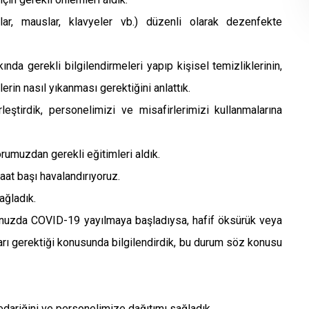
ar, mauslar, klavyeler vb.) düzenli olarak dezenfekte
da gerekli bilgilendirmeleri yapıp kişisel temizliklerinin,
llerin nasıl yıkanması gerektiğini anlattık.
leştirdik, personelimizi ve misafirlerimizi kullanmalarına
rumuzdan gerekli eğitimleri aldık.
aat başı havalandırıyoruz.
ağladık.
munuzda COVID-19 yayılmaya başladıysa, hafif öksürük veya
arı gerektiği konusunda bilgilendirdik, bu durum söz konusu
tedariğini ve personelimize dağıtımı sağladık.