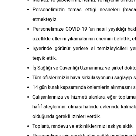
Personelimizin temas ettiği nesneleri (masal
etmekteyiz.
Personelimize COVID-19 ‘un nasıl yayıldığı hakkın
özellikle ellerini yıkamalarının önemini belirttik, e
İşyerinde görünür yerlere el temizleyicileri yer
teşvik ettik.
İş Sağlığı ve Güvenliği Uzmanımız ve şirket dokto
Tüm ofislerimizin hava sirkülasyonunu sağlayıp s
14 gün kuralı kapsamında önlemlerin alınmasını s
Çalışanlarınıza ve hizmeti alanlara, eğer toplu
hafif ateşlerinin olması halinde evlerinde kalmal
olduğunda gerekli izinleri verdik.
​Toplantı, randevu ve etkinliklerimizi askıya aldık.
Personelimiz için gerekli olan sağlık ürünlerinin 