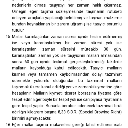
nedenlerin olması taşıyıcıyı her zaman haklı çıkarmaz.
Örneğin eğer taşıma sözleşmesinde taşımanın rutubeti
önleyen araçlarla yapılacağı belirtilmiş ve taşınan malzeme
bundan kaynaklanan bir zarara uğramış ise taşıyıcı sorumlu
tutulur.
Mallar kararlaştırılan zaman süresi içinde teslim edilmemiş
ise veya kararlaştırılmış bir zaman süresi yok ise
kararlaştırılan zaman süresini müteakip 30 gün,
kararlaştırılan zaman yok ise taşıyıcının malları almasından
sonra 60 gün içinde teslimat gerçekleştirilmediği takdirde
malların kaybolduğu kabul edilecektir. Taşıyıcı malların
kısmen veya tamamen kaybolmasından dolayı tazminat
ödemekle yükümlü olduğundan bu tazminat malların
taşınmak üzere kabul edildiği yer ve zamanki kıymetine göre
hesaplanır. Malların kıymeti ticaret borsasına fiyatına göre
tespit edilir. Eğer böyle bir tespit yok ise cari piyasa fiyatlarına
göre tespit yapılır. Bununla beraber ödenecek tazminat brüt
ağırlığın kilogram başına 8,33 S.D.R. (Special Drowing Right)
birimini aşmayacaktır.
Eğer mallar taşıma mukavelesi gereği tahsil edilmesi icab