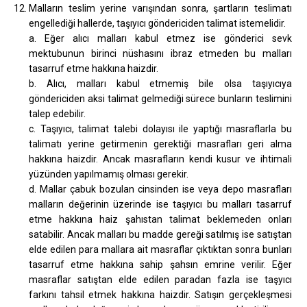
Malların teslim yerine varışından sonra, şartların teslimatı
engellediği hallerde, taşıyıcı göndericiden talimat istemelidir.
a. Eğer alıcı malları kabul etmez ise gönderici sevk
mektubunun birinci nüshasını ibraz etmeden bu malları
tasarruf etme hakkına haizdir.
b. Alıcı, malları kabul etmemiş bile olsa taşıyıcıya
göndericiden aksi talimat gelmediği sürece bunların teslimini
talep edebilir.
c. Taşıyıcı, talimat talebi dolayısı ile yaptığı masraflarla bu
talimatı yerine getirmenin gerektiği masrafları geri alma
hakkına haizdir. Ancak masrafların kendi kusur ve ihtimali
yüzünden yapılmamış olması gerekir.
d. Mallar çabuk bozulan cinsinden ise veya depo masrafları
malların değerinin üzerinde ise taşıyıcı bu malları tasarruf
etme hakkına haiz şahıstan talimat beklemeden onları
satabilir. Ancak malları bu madde gereği satılmış ise satıştan
elde edilen para mallara ait masraflar çıktıktan sonra bunları
tasarruf etme hakkına sahip şahsın emrine verilir. Eğer
masraflar satıştan elde edilen paradan fazla ise taşyıcı
farkını tahsil etmek hakkına haizdir. Satışın gerçekleşmesi