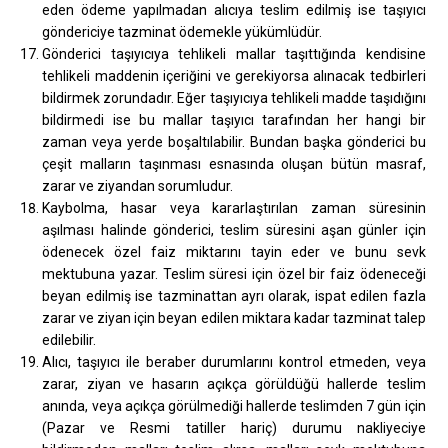
eden ödeme yapılmadan alıcıya teslim edilmiş ise taşıyıcı
göndericiye tazminat ödemekle yükümlüdür.
Gönderici taşıyıcıya tehlikeli mallar taşıttığında kendisine
tehlikeli maddenin içeriğini ve gerekiyorsa alınacak tedbirleri
bildirmek zorundadır. Eğer taşıyıcıya tehlikeli madde taşıdığını
bildirmedi ise bu mallar taşıyıcı tarafından her hangi bir
zaman veya yerde boşaltılabilir. Bundan başka gönderici bu
çeşit malların taşınması esnasında oluşan bütün masraf,
zarar ve ziyandan sorumludur.
Kaybolma, hasar veya kararlaştırılan zaman süresinin
aşılması halinde gönderici, teslim süresini aşan günler için
ödenecek özel faiz miktarını tayin eder ve bunu sevk
mektubuna yazar. Teslim süresi için özel bir faiz ödeneceği
beyan edilmiş ise tazminattan ayrı olarak, ispat edilen fazla
zarar ve ziyan için beyan edilen miktara kadar tazminat talep
edilebilir.
Alıcı, taşıyıcı ile beraber durumlarını kontrol etmeden, veya
zarar, ziyan ve hasarın açıkça görüldüğü hallerde teslim
anında, veya açıkça görülmediği hallerde teslimden 7 gün için
(Pazar ve Resmi tatiller hariç) durumu nakliyeciye