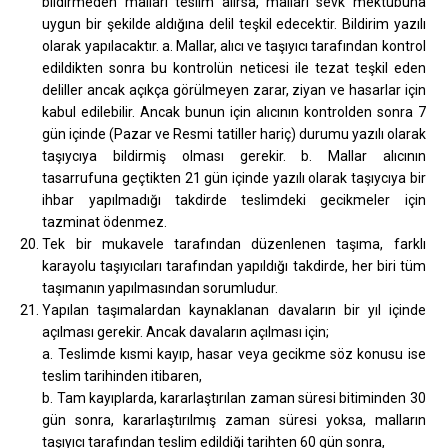
bildirmeden malları teslim alırsa, malları sevk mektubuna
uygun bir şekilde aldığına delil teşkil edecektir. Bildirim yazılı
olarak yapılacaktır. a. Mallar, alıcı ve taşıyıcı tarafından kontrol
edildikten sonra bu kontrolün neticesi ile tezat teşkil eden
deliller ancak açıkça görülmeyen zarar, ziyan ve hasarlar için
kabul edilebilir. Ancak bunun için alıcının kontrolden sonra 7
gün içinde (Pazar ve Resmi tatiller hariç) durumu yazılı olarak
taşıycıya bildirmiş olması gerekir. b. Mallar alıcının
tasarrufuna geçtikten 21 gün içinde yazılı olarak taşıycıya bir
ihbar yapılmadığı takdirde teslimdeki gecikmeler için
tazminat ödenmez.
Tek bir mukavele tarafından düzenlenen taşıma, farklı
karayolu taşıyıcıları tarafından yapıldığı takdirde, her biri tüm
taşımanın yapılmasından sorumludur.
Yapılan taşımalardan kaynaklanan davaların bir yıl içinde
açılması gerekir. Ancak davaların açılması için;
a. Teslimde kısmi kayıp, hasar veya gecikme söz konusu ise
teslim tarihinden itibaren,
b. Tam kayıplarda, kararlaştırılan zaman süresi bitiminden 30
gün sonra, kararlaştırılmış zaman süresi yoksa, malların
taşıyıcı tarafından teslim edildiği tarihten 60 gün sonra,