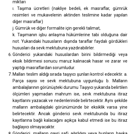
miktarı
ı. Taşıma ücretleri (nakliye bedeli, ek masraflar, gümrük
resimleri ve mukavelenin aktinden teslimine kadar yapılan
diğer masraflar)
j. Gümrük ve diğer formalite için gerekli talimat,
k. Taşımanın işbu anlaşma hükümlerine tabi olduğuna dair
not. Yukarıdaki hususların dışında taraflar faydalı gördükleri
hususları da sevk mektubuna yazdırabilirler.
Gönderici yukarıdaki hususlardan birini bildirmediği veya
eksik bildirmesi sonucu maruz kalınacak hasar ve zarar ve
yaptığı masraflardan sorumludur.
Malları teslim aldığı sırada taşıyıcı şunları kontrol edecektir. a.
Parça sayısı ve sevk mektubuna uygunluğu b. Malların
ambalajlarının görünüşteki durumu Taşıyıcı yukarıda belirtilen
ölçümleri yapmadan mahrum ise, sevk mektubuna itiraz
kayıtlarını yazacak ve nedenlerinide belirtecektir. Aynı şekilde
malların ambalajdaki görünümünde bir eksiklik varsa yine
belirtecektir. Ancak gönderici sevk mektubunda bu itiraz
kayıtlarına bağlı kalacağını açıkça kabul etmedi ise bu itiraz
bağlayıcı olmayacaktır.
Gönderici, malların gayri safi ağırlığını veya bunların başka