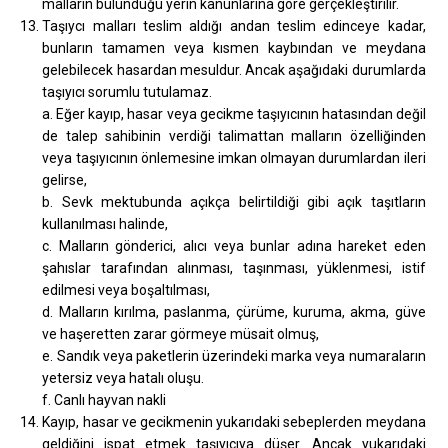
malların bulunduğu yerin kanunlarına göre gerçekleştirilir.
Taşıycı malları teslim aldığı andan teslim edinceye kadar,
bunların tamamen veya kısmen kaybından ve meydana
gelebilecek hasardan mesuldur. Ancak aşağıdaki durumlarda
taşıyıcı sorumlu tutulamaz.
a. Eğer kayıp, hasar veya gecikme taşıyıcının hatasından değil
de talep sahibinin verdiği talimattan malların özelliğinden
veya taşıyıcının önlemesine imkan olmayan durumlardan ileri
gelirse,
b. Sevk mektubunda açıkça belirtildiği gibi açık taşıtların
kullanılması halinde,
c. Malların gönderici, alıcı veya bunlar adına hareket eden
şahıslar tarafından alınması, taşınması, yüklenmesi, istif
edilmesi veya boşaltılması,
d. Malların kırılma, paslanma, çürüme, kuruma, akma, güve
ve haşeretten zarar görmeye müsait olmuş,
e. Sandık veya paketlerin üzerindeki marka veya numaraların
yetersiz veya hatalı oluşu.
f. Canlı hayvan nakli
Kayıp, hasar ve gecikmenin yukarıdaki sebeplerden meydana
geldiğini ispat etmek taşıyıcıya düşer. Ancak yukarıdaki