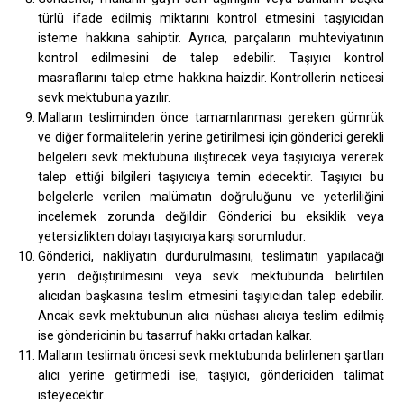
türlü ifade edilmiş miktarını kontrol etmesini taşıyıcıdan
isteme hakkına sahiptir. Ayrıca, parçaların muhteviyatının
kontrol edilmesini de talep edebilir. Taşıyıcı kontrol
masraflarını talep etme hakkına haizdir. Kontrollerin neticesi
sevk mektubuna yazılır.
Malların tesliminden önce tamamlanması gereken gümrük
ve diğer formalitelerin yerine getirilmesi için gönderici gerekli
belgeleri sevk mektubuna iliştirecek veya taşıyıcıya vererek
talep ettiği bilgileri taşıyıcıya temin edecektir. Taşıyıcı bu
belgelerle verilen malümatın doğruluğunu ve yeterliliğini
incelemek zorunda değildir. Gönderici bu eksiklik veya
yetersizlikten dolayı taşıyıcıya karşı sorumludur.
Gönderici, nakliyatın durdurulmasını, teslimatın yapılacağı
yerin değiştirilmesini veya sevk mektubunda belirtilen
alıcıdan başkasına teslim etmesini taşıyıcıdan talep edebilir.
Ancak sevk mektubunun alıcı nüshası alıcıya teslim edilmiş
ise göndericinin bu tasarruf hakkı ortadan kalkar.
Malların teslimatı öncesi sevk mektubunda belirlenen şartları
alıcı yerine getirmedi ise, taşıyıcı, göndericiden talimat
isteyecektir.