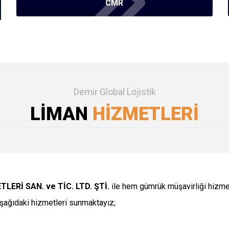
CMR
Demir Global Lojistik
LİMAN
HİZMETLERİ
ERİ SAN. ve TİC. LTD. ŞTİ.
ile hem gümrük müşavirliği hizmet
aşağıdaki hizmetleri sunmaktayız;