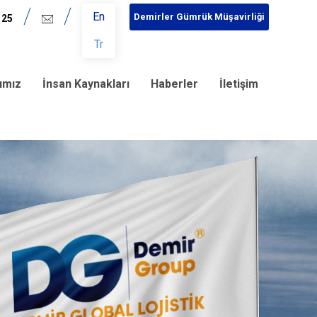
En
Demirler Gümrük Müşavirliği
 25
Tr
rımız
İnsan Kaynakları
Haberler
İletişim