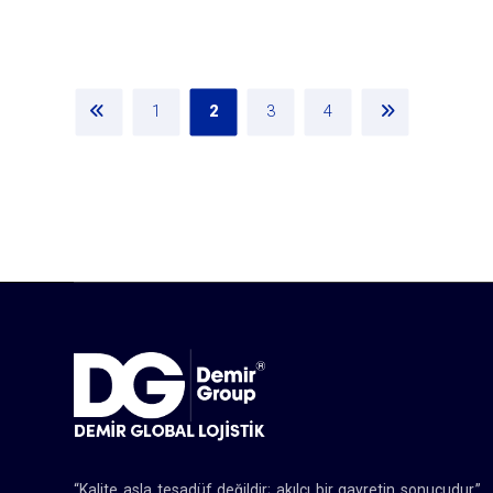
1
2
3
4
“Kalite asla tesadüf değildir; akılcı bir gayretin sonucudur.”