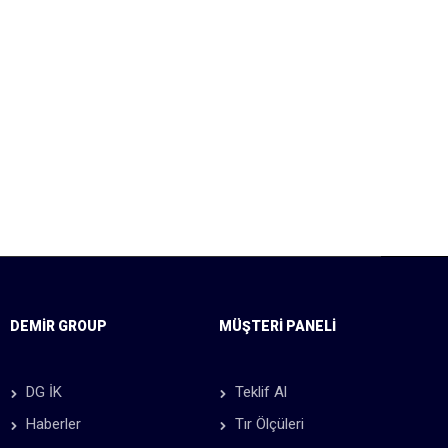
DEMIR GROUP
MÜŞTERİ PANELİ
DG İK
Teklif Al
Haberler
Tır Ölçüleri