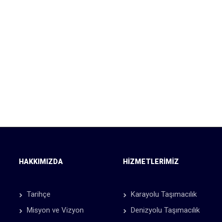
HAKKIMIZDA
HIZMETLERIMIZ
Tarihçe
Karayolu Taşımacılık
Misyon ve Vizyon
Denizyolu Taşımacılık