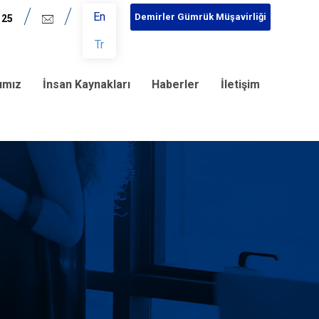
En
Demirler Gümrük Müşavirliği
 25
Tr
rımız
İnsan Kaynakları
Haberler
İletişim